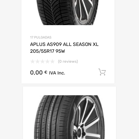
17 PULGADAS
APLUS AS909 ALL SEASON XL
205/55R17 95W
(0 reviews)
0,00
Añadir al 
€
IVA Inc.