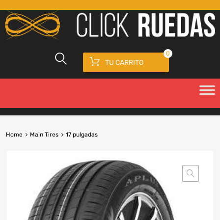
0
TU CARRITO
Home
Main Tires
17 pulgadas