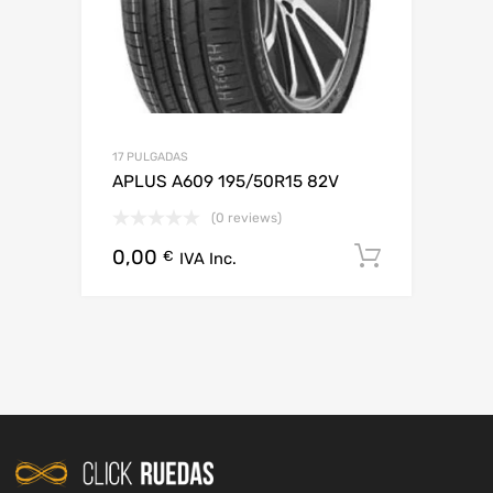
17 PULGADAS
APLUS A609 195/50R15 82V
(0 reviews)
0,00
Añadir al
€
IVA Inc.