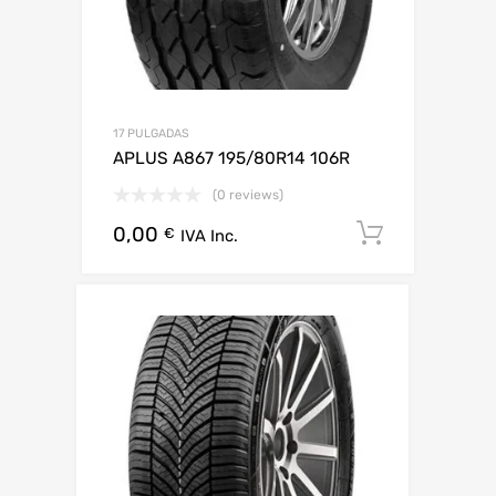
17 PULGADAS
APLUS A867 195/80R14 106R
(0 reviews)
0,00
Añadir al
€
IVA Inc.