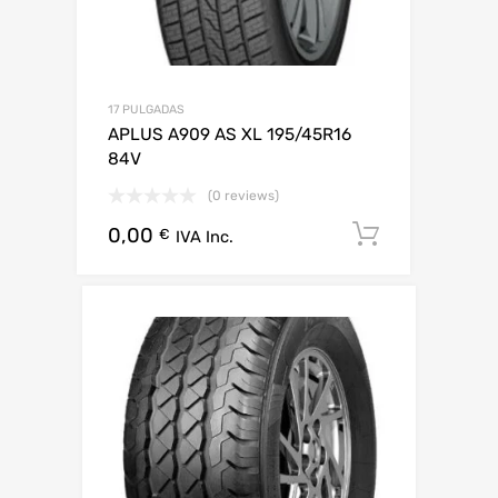
17 PULGADAS
APLUS A909 AS XL 195/45R16
84V
(0 reviews)
0,00
Añadir al 
€
IVA Inc.