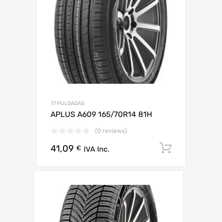
17 PULGADAS
APLUS A609 165/70R14 81H
(0 reviews)
41,09
Añadir al
€
IVA Inc.