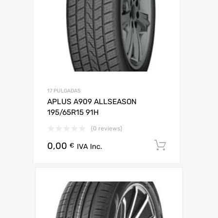
17 PULGADAS
APLUS A909 ALLSEASON
195/65R15 91H
(0 reviews)
0,00
Añadir al 
€
IVA Inc.