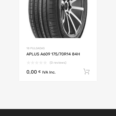
18 PULGADAS
APLUS A609 175/70R14 84H
(0 reviews)
0,00
Añadir al
€
IVA Inc.