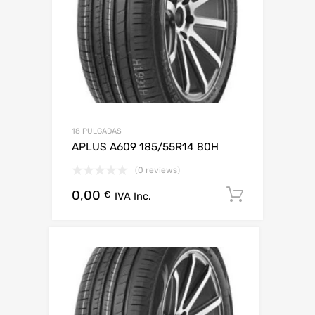
18 PULGADAS
APLUS A609 185/55R14 80H
(0 reviews)
0,00
Añadir al
€
IVA Inc.