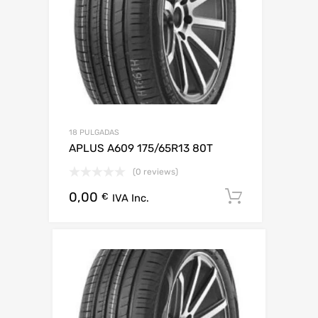
18 PULGADAS
APLUS A609 175/65R13 80T
(0 reviews)
0,00
Añadir al 
€
IVA Inc.