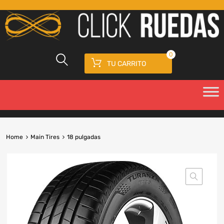
0
TU CARRITO
Home
Main Tires
18 pulgadas