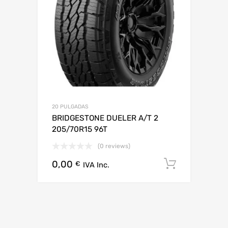
20 PULGADAS
BRIDGESTONE DUELER A/T 2
205/70R15 96T
(0 reviews)
0,00
Añadir al
€
IVA Inc.