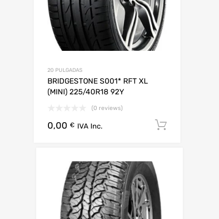
20 PULGADAS
BRIDGESTONE S001* RFT XL
(MINI) 225/40R18 92Y
(0 reviews)
0,00
Añadir al 
€
IVA Inc.