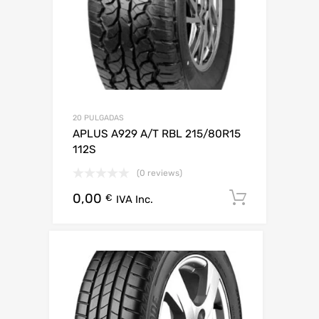
20 PULGADAS
APLUS A929 A/T RBL 215/80R15
112S
(0 reviews)
0,00
Añadir al
€
IVA Inc.