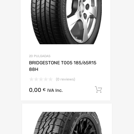
20 PULGADAS
BRIDGESTONE T005 185/65R15
88H
(0 reviews)
0,00
Añadir al 
€
IVA Inc.