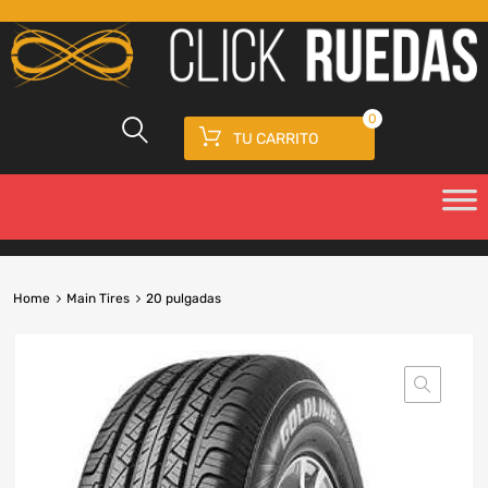
0
TU CARRITO
Home
Main Tires
20 pulgadas