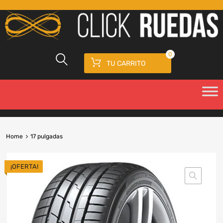
0
TU CARRITO
Home
17 pulgadas
¡OFERTA!