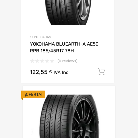
17 PULGADAS
YOKOHAMA BLUEARTH-A AE50
RPB 185/45R17 78H
(0 reviews)
122,55
Añadir al 
€
IVA Inc.
¡OFERTA!