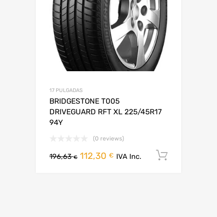
17 PULGADAS
BRIDGESTONE T005
DRIVEGUARD RFT XL 225/45R17
94Y
(0 reviews)
112,30
Añadir al
€
196,63
IVA Inc.
€