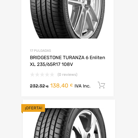
17 PULGADAS
BRIDGESTONE TURANZA 6 Enliten
XL 235/65R17 108V
(0 reviews)
138,40
Añadir al 
€
232,32
IVA Inc.
€
¡OFERTA!