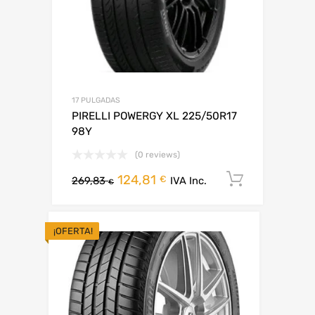
17 PULGADAS
PIRELLI POWERGY XL 225/50R17
98Y
(0 reviews)
124,81
Añadir al
€
269,83
IVA Inc.
€
¡OFERTA!