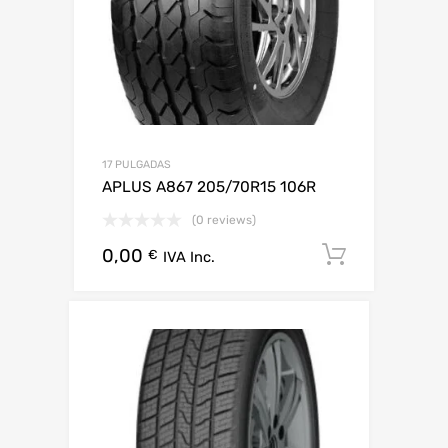
17 PULGADAS
APLUS A867 205/70R15 106R
(0 reviews)
0,00
Añadir al
€
IVA Inc.