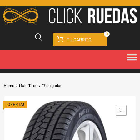
0
TU CARRITO
Home
Main Tires
17 pulgadas
¡OFERTA!