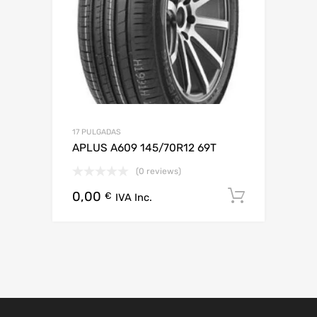
17 PULGADAS
APLUS A609 145/70R12 69T
(0 reviews)
0,00
Añadir al
€
IVA Inc.