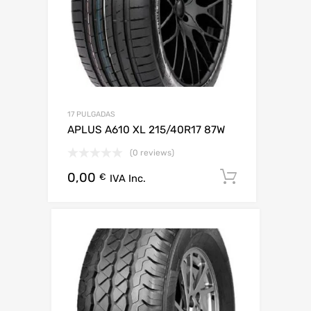
17 PULGADAS
APLUS A610 XL 215/40R17 87W
(0 reviews)
0,00
Añadir al 
€
IVA Inc.