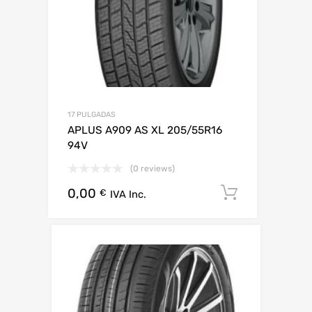
17 PULGADAS
APLUS A909 AS XL 205/55R16
94V
(0 reviews)
0,00
Añadir al 
€
IVA Inc.