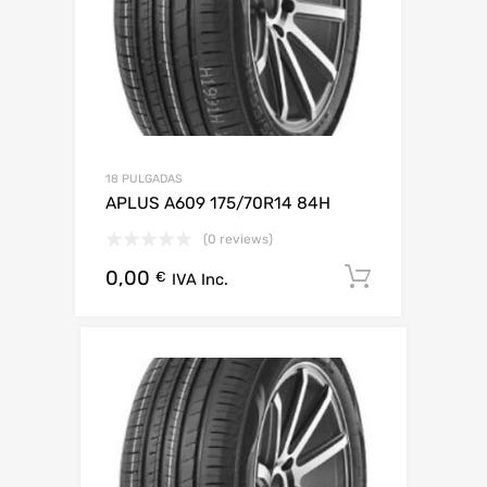
18 PULGADAS
APLUS A609 175/70R14 84H
(0 reviews)
0,00
Añadir al 
€
IVA Inc.