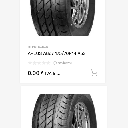
18 PULGADAS
APLUS A867 175/70R14 95S
(0 reviews)
0,00
Añadir al 
€
IVA Inc.