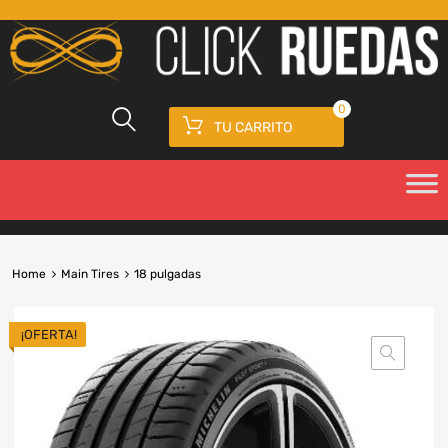
0
TU CARRITO
Home
Main Tires
18 pulgadas
¡OFERTA!