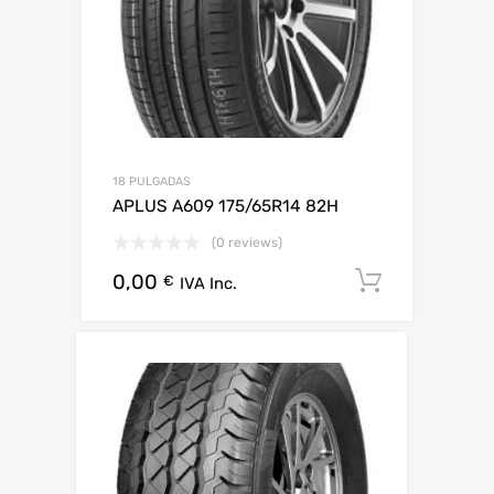
18 PULGADAS
APLUS A609 175/65R14 82H
(0 reviews)
0,00
Añadir al
€
IVA Inc.