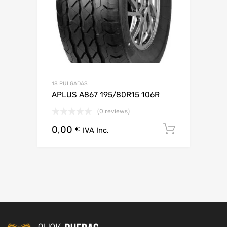
18 PULGADAS
APLUS A867 195/80R15 106R
(0 reviews)
0,00
Añadir al
€
IVA Inc.