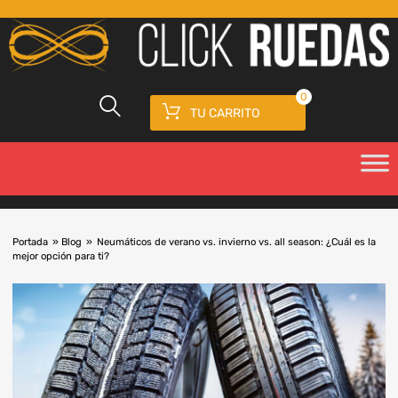
0
TU CARRITO
Portada
»
Blog
»
Neumáticos de verano vs. invierno vs. all season: ¿Cuál es la
mejor opción para ti?