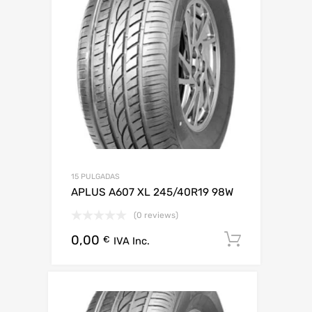
15 PULGADAS
APLUS A607 XL 245/40R19 98W
(0 reviews)
0,00
Añadir al
€
IVA Inc.