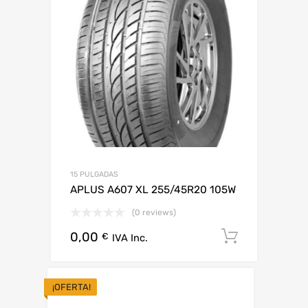
15 PULGADAS
APLUS A607 XL 255/45R20 105W
(0 reviews)
0,00
Añadir al
€
IVA Inc.
¡OFERTA!