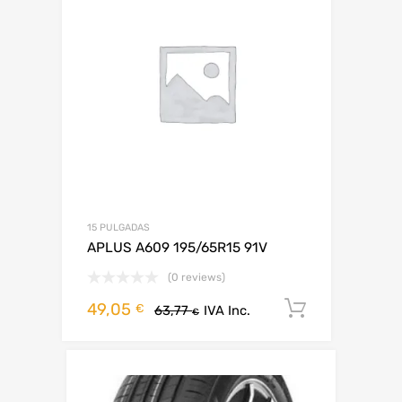
15 PULGADAS
APLUS A609 195/65R15 91V
(0 reviews)
49,05
Añadir al 
€
63,77
IVA Inc.
€