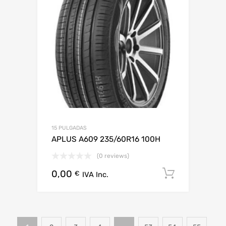
15 PULGADAS
APLUS A609 235/60R16 100H
(0 reviews)
0,00
Añadir al
€
IVA Inc.