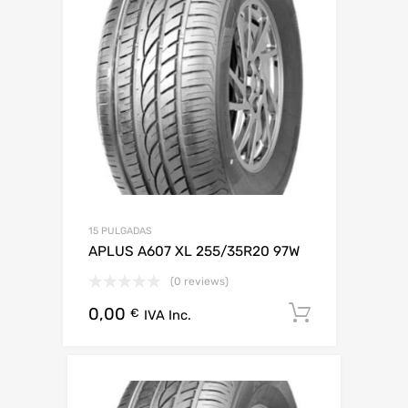
15 PULGADAS
APLUS A607 XL 255/35R20 97W
(0 reviews)
0,00
Añadir al 
€
IVA Inc.