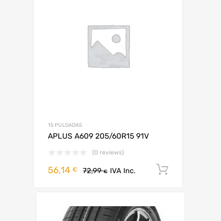
15 PULGADAS
APLUS A609 205/60R15 91V
(0 reviews)
56,14
Añadir al 
€
72,99
IVA Inc.
€