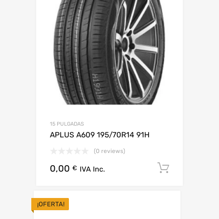
15 PULGADAS
APLUS A609 195/70R14 91H
(0 reviews)
0,00
Añadir al
€
IVA Inc.
¡OFERTA!