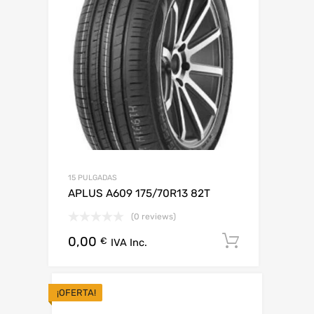
15 PULGADAS
APLUS A609 175/70R13 82T
(0 reviews)
0,00
Añadir al 
€
IVA Inc.
¡OFERTA!