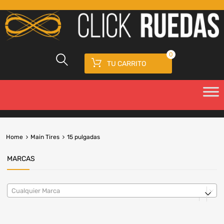
0
TU CARRITO
Home
Main Tires
15 pulgadas
MARCAS
Cualquier Marca