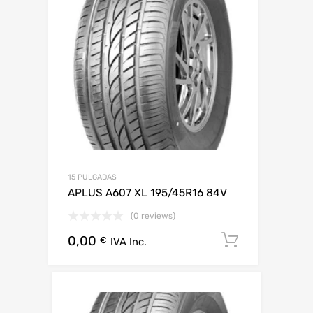
15 PULGADAS
APLUS A607 XL 195/45R16 84V
(0 reviews)
0,00
Añadir al 
€
IVA Inc.