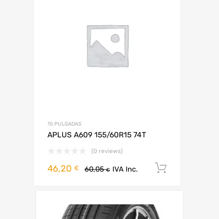
15 PULGADAS
APLUS A609 155/60R15 74T
(0 reviews)
46,20
Añadir al 
€
60,05
IVA Inc.
€