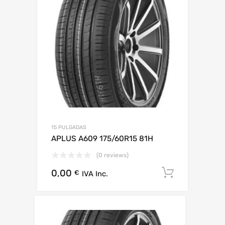
15 PULGADAS
APLUS A609 175/60R15 81H
(0 reviews)
0,00
Añadir al
€
IVA Inc.