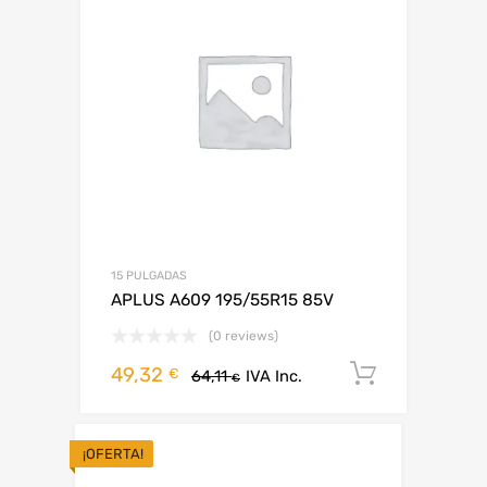
15 PULGADAS
APLUS A609 195/55R15 85V
(0 reviews)
49,32
Añadir al
€
64,11
IVA Inc.
€
¡OFERTA!