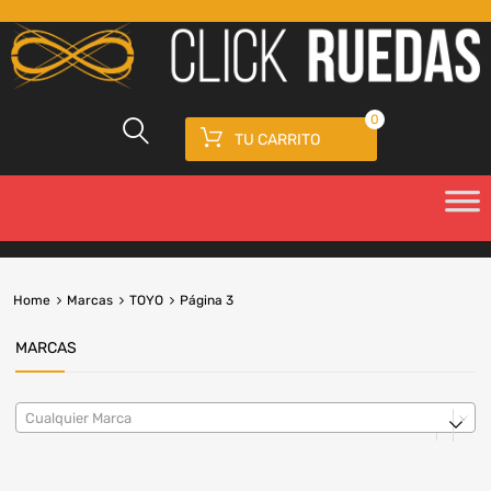
0
TU CARRITO
Home
Marcas
TOYO
Página 3
MARCAS
Cualquier Marca