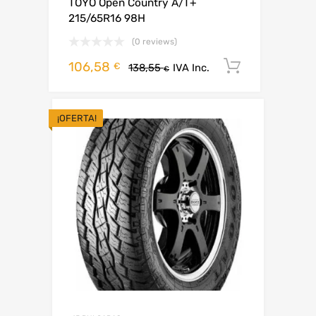
TOYO Open Country A/T+
215/65R16 98H
(0 reviews)
106,58
Añadir al 
€
138,55
IVA Inc.
€
¡OFERTA!