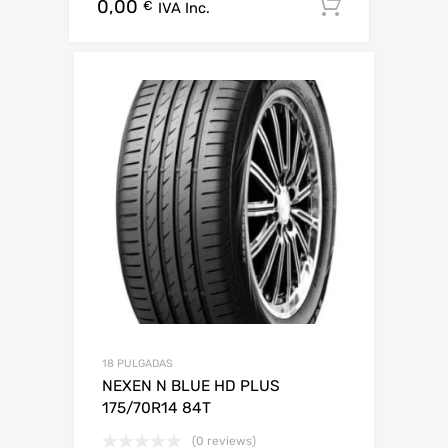
0,00
Añadir al 
€
IVA Inc.
18 PULGADAS
NEXEN N BLUE HD PLUS
175/70R14 84T
(0 reviews)