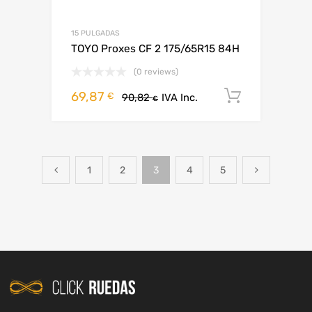
15 PULGADAS
TOYO Proxes CF 2 175/65R15 84H
(0 reviews)
69,87
Añadir al
€
90,82
IVA Inc.
€
1
2
3
4
5