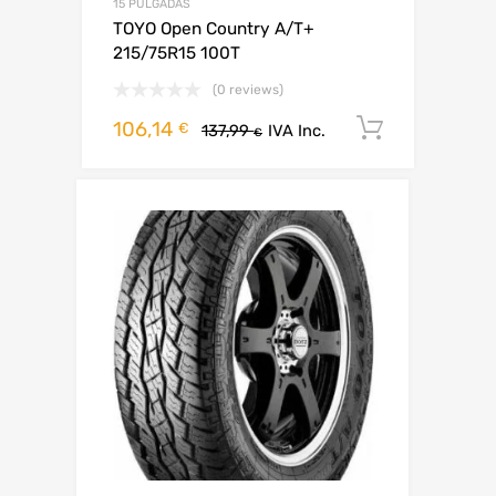
15 PULGADAS
TOYO Open Country A/T+
215/75R15 100T
(0 reviews)
106,14
Añadir al
€
137,99
IVA Inc.
€