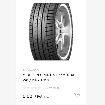
17 PULGADAS
MICHELIN SPORT 3 ZP *MOE XL
245/35R20 95Y
(0 reviews)
0,00
Añadir al 
€
IVA Inc.