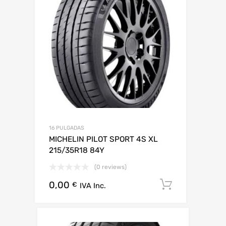
16 PULGADAS
MICHELIN PILOT SPORT 4S XL
215/35R18 84Y
(0 reviews)
0,00
Añadir al 
€
IVA Inc.