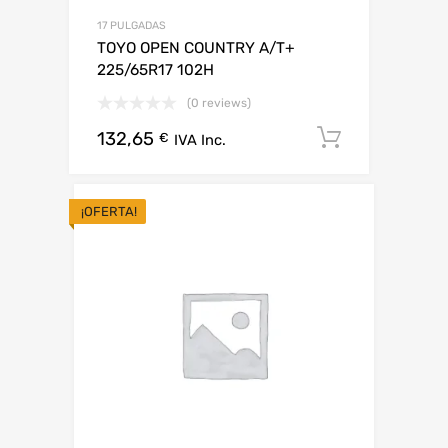
17 PULGADAS
TOYO OPEN COUNTRY A/T+
225/65R17 102H
(0 reviews)
132,65
Añadir al 
€
IVA Inc.
¡OFERTA!