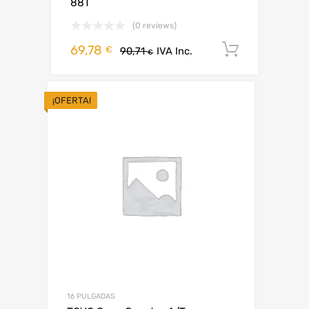
88T
(0 reviews)
69,78
Añadir al
€
90,71
IVA Inc.
€
¡OFERTA!
16 PULGADAS