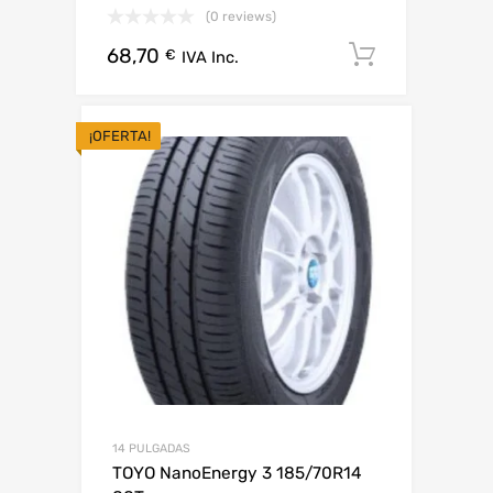
(0 reviews)
68,70
Añadir al 
€
IVA Inc.
¡OFERTA!
14 PULGADAS
TOYO NanoEnergy 3 185/70R14