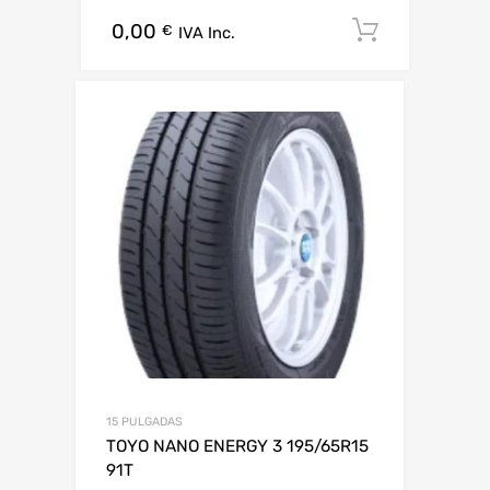
0,00
Añadir al
€
IVA Inc.
15 PULGADAS
TOYO NANO ENERGY 3 195/65R15
91T