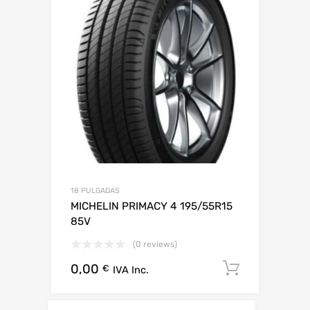
18 PULGADAS
MICHELIN PRIMACY 4 195/55R15
85V
(0 reviews)
0,00
Añadir al
€
IVA Inc.