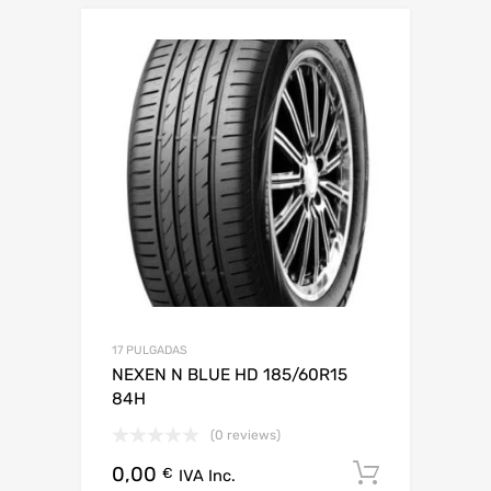
17 PULGADAS
NEXEN N BLUE HD 185/60R15
84H
(0 reviews)
0,00
Añadir al
€
IVA Inc.