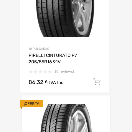
16 PULGADAS
PIRELLI CINTURATO P7
205/55R16 91V
(0 reviews)
86,32
Añadir al 
€
IVA Inc.
¡OFERTA!