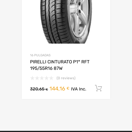
16 PULGADAS
PIRELLI CINTURATO P1* RFT
195/55R16 87W
(0 reviews)
144,16
Añadir al
€
320,65
IVA Inc.
€