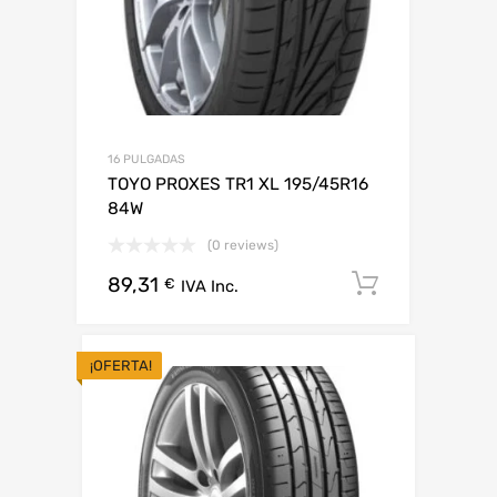
16 PULGADAS
TOYO PROXES TR1 XL 195/45R16
84W
(0 reviews)
89,31
Añadir al 
€
IVA Inc.
¡OFERTA!