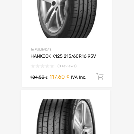
16 PULGADAS
HANKOOK K125 215/60R16 95V
(0 reviews)
117,60
Añadir al
€
184,53
IVA Inc.
€