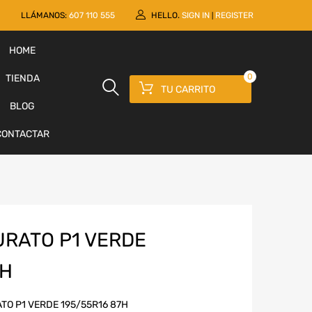
LLÁMANOS:
607 110 555
HELLO.
SIGN IN
REGISTER
|
HOME
0
TIENDA
TU CARRITO
BLOG
CONTACTAR
URATO P1 VERDE
7H
ATO P1 VERDE 195/55R16 87H