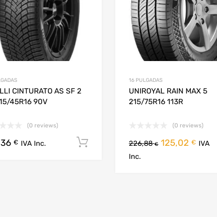
LGADAS
16 PULGADAS
LLI CINTURATO AS SF 2
UNIROYAL RAIN MAX 5
15/45R16 90V
215/75R16 113R
(0 reviews)
(0 reviews)
,36
125,02
Añadir al carrito
€
€
IVA Inc.
226,88
IVA
€
arrito
Inc.