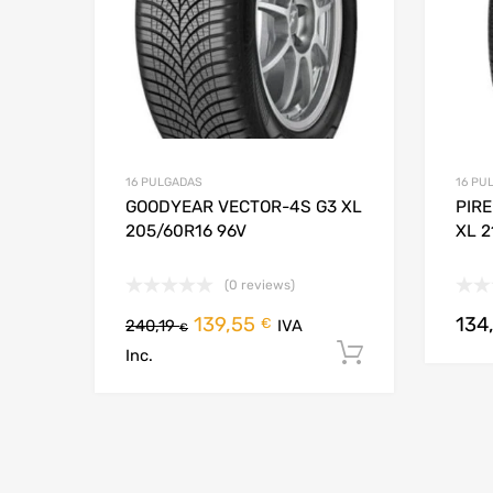
16 PULGADAS
16 PU
GOODYEAR VECTOR-4S G3 XL
PIRE
205/60R16 96V
XL 2
(0 reviews)
139,55
134
€
240,19
IVA
€
Añadir al c
Inc.