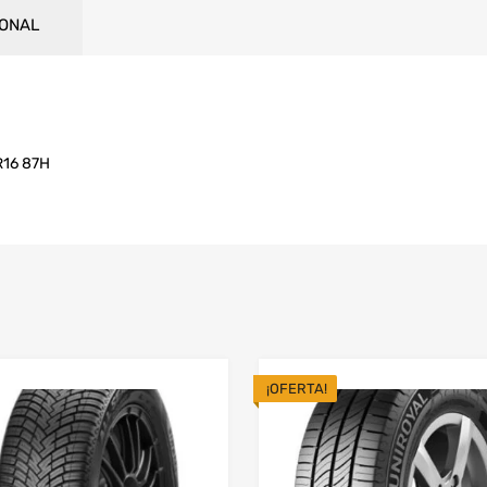
IONAL
R16 87H
¡OFERTA!