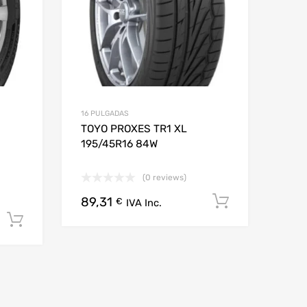
16 PULGADAS
TOYO PROXES TR1 XL
195/45R16 84W
(0 reviews)
89,31
Añadir al c
€
IVA Inc.
Añadir al carrito