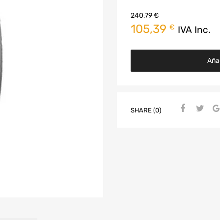
240,79
€
105,39
€
IVA Inc.
Añad
SHARE (0)