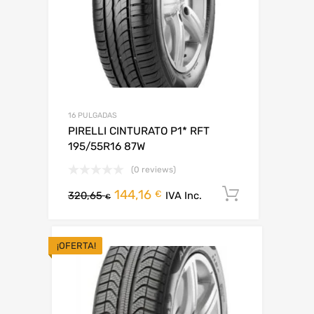
16 PULGADAS
PIRELLI CINTURATO P1* RFT
195/55R16 87W
(0 reviews)
144,16
Añadir al 
€
320,65
IVA Inc.
€
¡OFERTA!