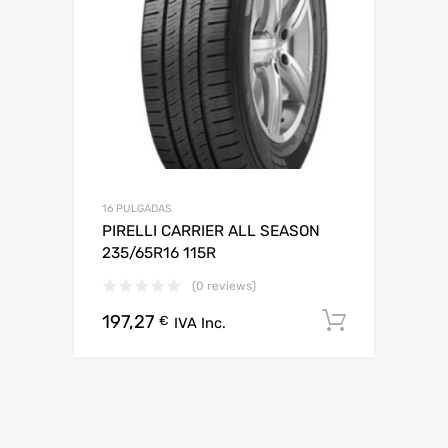
16 PULGADAS
PIRELLI CARRIER ALL SEASON
235/65R16 115R
(0 reviews)
197,27
Añadir al
€
IVA Inc.