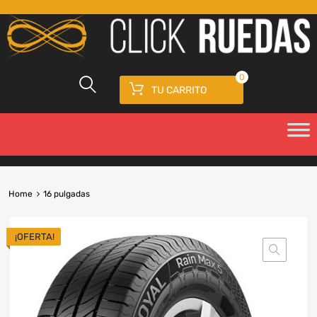
0
TU CARRITO
Home
16 pulgadas
¡OFERTA!