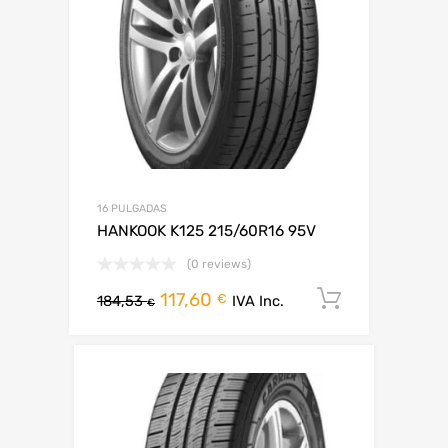
16 PULGADAS
HANKOOK K125 215/60R16 95V
(0 reviews)
117,60
Añadir al 
€
184,53
IVA Inc.
€