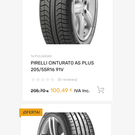
16 PULGADAS
PIRELLI CINTURATO AS PLUS
205/55R16 91V
(0 reviews)
100,49
Añadir al
€
205,70
IVA Inc.
€
¡OFERTA!