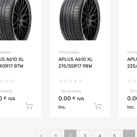
LGADAS
17 PULGADAS
17 PU
US A610 XL
APLUS A610 XL
APL
40R17 87W
215/55R17 98W
225
eviews)
(0 reviews)
(0 
00
0,00
0,
€
€
IVA
IVA
Añadir al carrito
Añadir al c
Inc.
Inc.
1
2
3
4
5
…