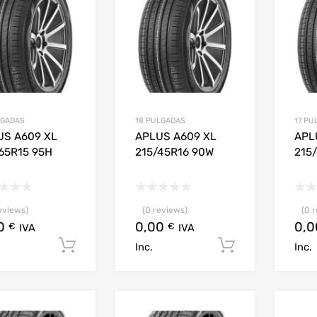
LGADAS
18 PULGADAS
17 PU
US A609 XL
APLUS A609 XL
APL
65R15 95H
215/45R16 90W
215
eviews)
(0 reviews)
(0 
00
0,00
0,
€
€
IVA
IVA
Añadir al carrito
Añadir al c
Inc.
Inc.