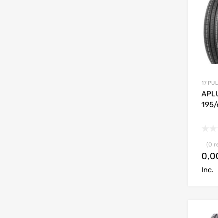
17 PU
APL
195/
(0 r
0,
Inc.