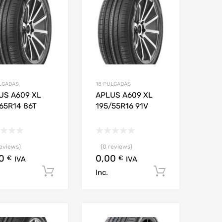
LGADAS
18 PULGADAS
US A609 XL
APLUS A609 XL
/65R14 86T
195/55R16 91V
reviews)
(0 reviews)
00
0,00
€
€
IVA
IVA
arrito
Añadir al carrito
Añadir al c
Inc.