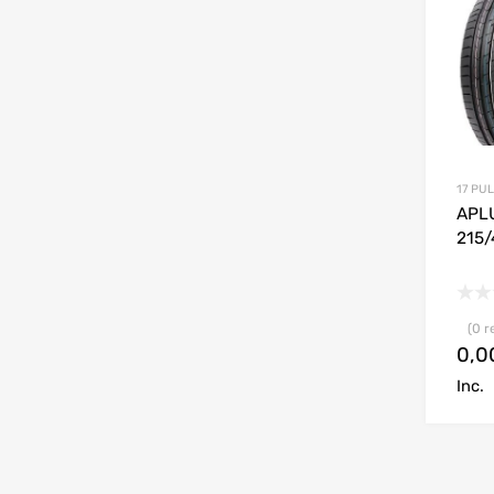
17 PU
APL
215/
(0 r
0,
Inc.