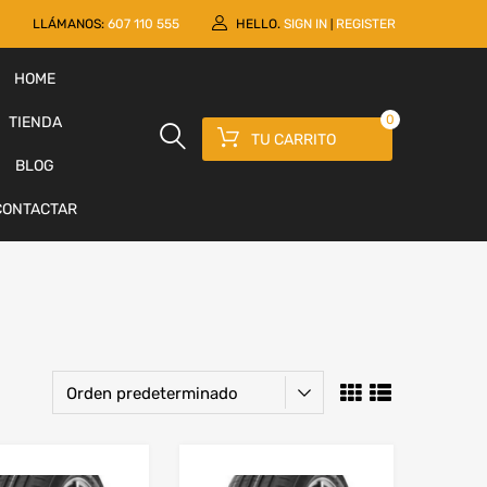
LLÁMANOS:
607 110 555
HELLO.
SIGN IN
REGISTER
|
HOME
0
TIENDA
TU CARRITO
BLOG
CONTACTAR