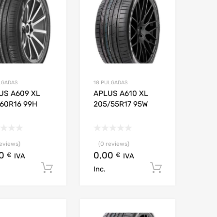
LGADAS
18 PULGADAS
US A609 XL
APLUS A610 XL
/60R16 99H
205/55R17 95W
reviews)
(0 reviews)
00
0,00
€
€
IVA
IVA
arrito
Añadir al carrito
Añadir al c
Inc.