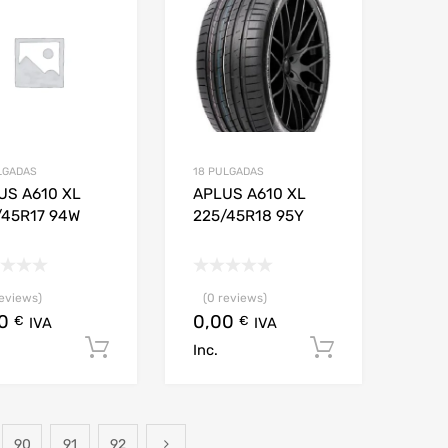
LGADAS
18 PULGADAS
US A610 XL
APLUS A610 XL
/45R17 94W
225/45R18 95Y
reviews)
(0 reviews)
00
0,00
€
€
IVA
IVA
arrito
Añadir al carrito
Añadir al c
Inc.
90
91
92