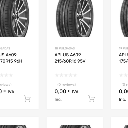
LGADAS
18 PULGADAS
19 PU
US A609
APLUS A609
APL
/70R15 96H
215/60R16 95V
175
eviews)
(0 reviews)
(0 
00
0,00
0,
€
€
IVA
IVA
Añadir al carrito
Añadir al c
Inc.
Inc.