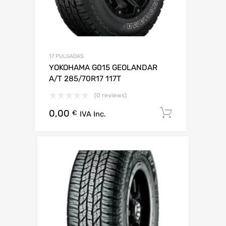
17 PULGADAS
YOKOHAMA G015 GEOLANDAR
A/T 285/70R17 117T
(0 reviews)
0,00
Añadir al 
€
IVA Inc.