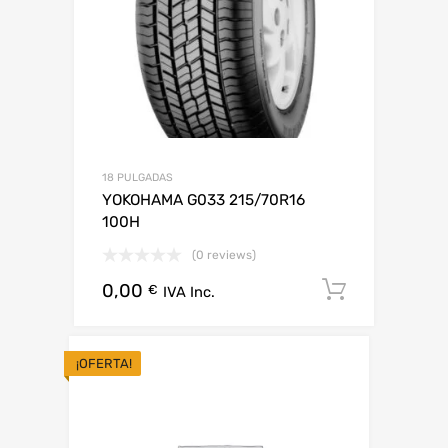
18 PULGADAS
YOKOHAMA G033 215/70R16
100H
(0 reviews)
0,00
Añadir al
€
IVA Inc.
¡OFERTA!