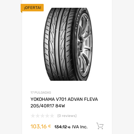
¡OFERTA!
17 PULGADAS
YOKOHAMA V701 ADVAN FLEVA
205/40R17 84W
(0 reviews)
103,16
Añadir al
€
134,12
IVA Inc.
€