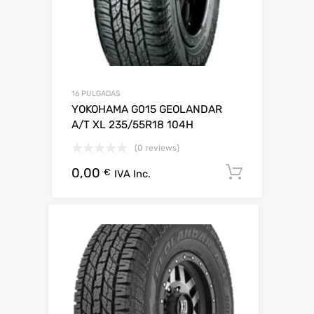
16 PULGADAS
YOKOHAMA G015 GEOLANDAR
A/T XL 235/55R18 104H
(0 reviews)
0,00
Añadir al
€
IVA Inc.