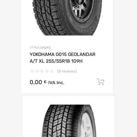
17 PULGADAS
YOKOHAMA G015 GEOLANDAR
A/T XL 255/55R18 109H
(0 reviews)
0,00
Añadir al 
€
IVA Inc.