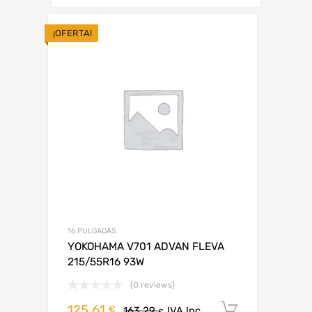
¡OFERTA!
16 PULGADAS
YOKOHAMA V701 ADVAN FLEVA
215/55R16 93W
(0 reviews)
125,61
Añadir al 
€
163,29
IVA Inc.
€