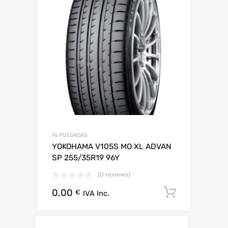
16 PULGADAS
YOKOHAMA V105S MO XL ADVAN
SP 255/35R19 96Y
(0 reviews)
0,00
Añadir al
€
IVA Inc.