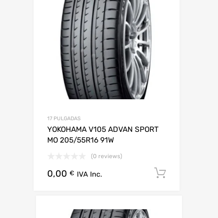
17 PULGADAS
YOKOHAMA V105 ADVAN SPORT
MO 205/55R16 91W
(0 reviews)
0,00
Añadir al 
€
IVA Inc.