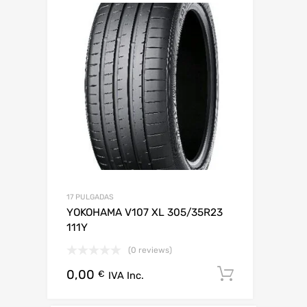
17 PULGADAS
YOKOHAMA V107 XL 305/35R23
111Y
(0 reviews)
0,00
Añadir al 
€
IVA Inc.