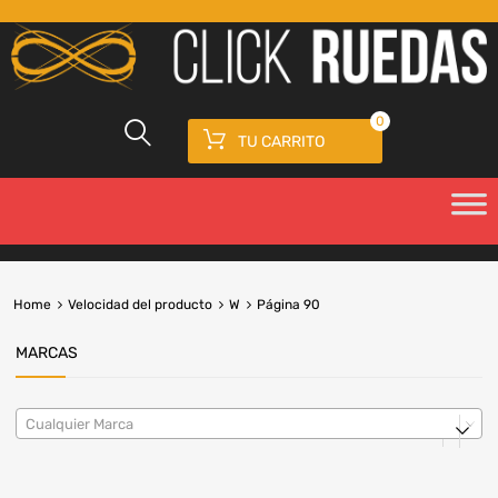
0
TU CARRITO
Home
Velocidad del producto
W
Página 90
MARCAS
Cualquier Marca