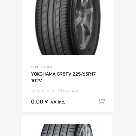
17 PULGADAS
YOKOHAMA G98FV 225/65R17
102V
(0 reviews)
0,00
Añadir al
€
IVA Inc.