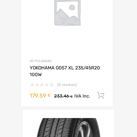
20 PULGADAS
YOKOHAMA G057 XL 235/45R20
100W
(0 reviews)
179,59
Añadir al 
€
233,46
IVA Inc.
€