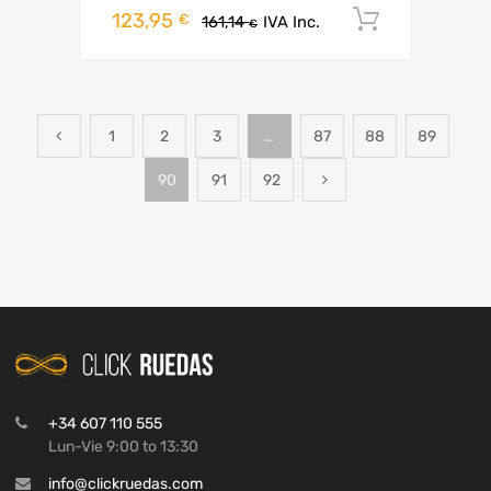
123,95
Añadir al
€
161,14
IVA Inc.
€
1
2
3
…
87
88
89
90
91
92
+34 607 110 555
Lun-Vie 9:00 to 13:30
info@clickruedas.com